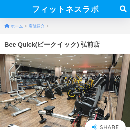
フィットネスラボ
ホーム
店舗紹介
Bee Quick(ビークイック) 弘前店