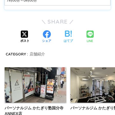
7時00分～0時00分
SHARE
LINE
ポスト
シェア
はてブ
CATEGORY :
店舗紹介
パーソナルジム かたぎり塾国分寺
パーソナルジム かたぎり
ANNEX店